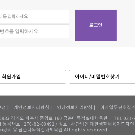
회원가입
아이디/비밀번호찾기
정 |
개인정보처리방침 |
영상정보처리방침 |
이메일무단수집
10933 경기도 파주시 중앙로 160 금촌다목적실내체육관
TEL 031-
 등록번호 : 270-82-00492 / 상호 : 사단법인 대한생활체육지도자
right ⓒ 금촌다목적실내체육관 All rights reserved.