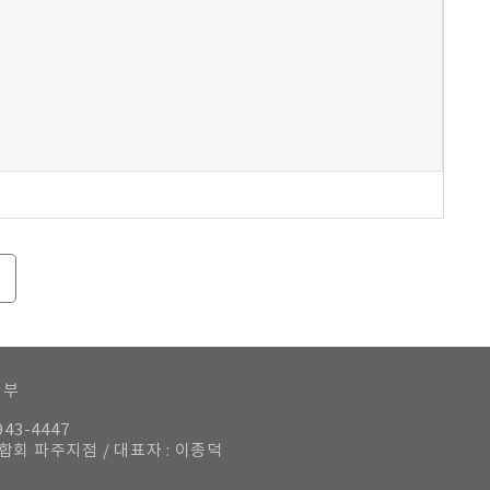
거부
943-4447
연합회 파주지점 / 대표자 : 이종덕