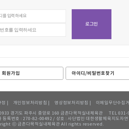
회원가입
아이디/비밀번호찾기
정 |
개인정보처리방침 |
영상정보처리방침 |
이메일무단수집
10933 경기도 파주시 중앙로 160 금촌다목적실내체육관
TEL 031-
 등록번호 : 270-82-00492 / 상호 : 사단법인 대한생활체육지도자
right ⓒ 금촌다목적실내체육관 All rights reserved.