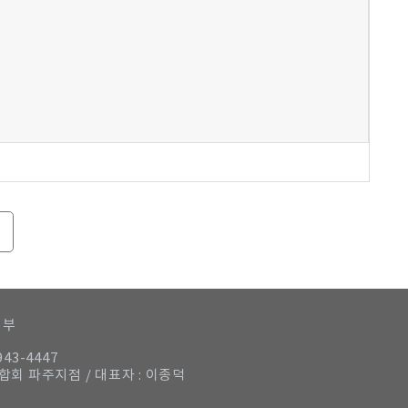
거부
943-4447
연합회 파주지점 / 대표자 : 이종덕