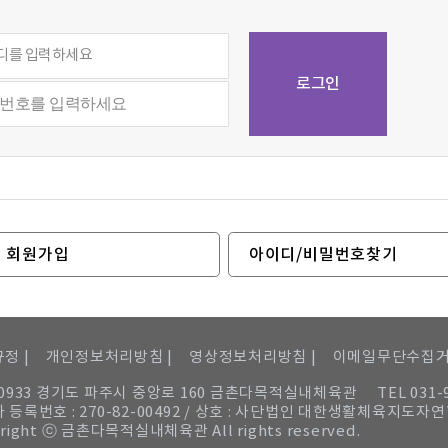
회원가입
아이디/비밀번호찾기
정 |
개인정보처리방침 |
영상정보처리방침 |
이메일무단수집
10933 경기도 파주시 중앙로 160 금촌다목적실내체육관
TEL 031-
 등록번호 : 270-82-00492 / 상호 : 사단법인 대한생활체육지도자
right ⓒ 금촌다목적실내체육관 All rights reserved.