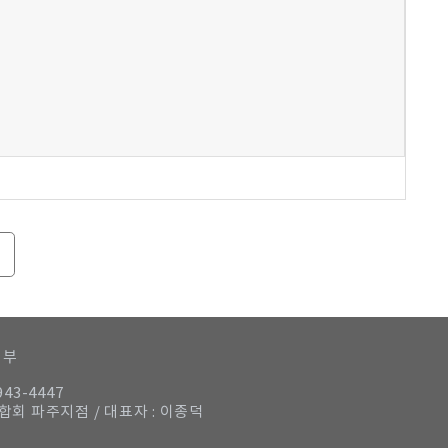
거부
943-4447
연합회 파주지점 / 대표자 : 이종덕