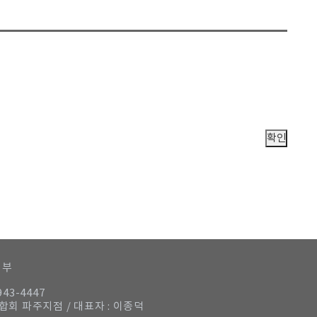
거부
943-4447
연합회 파주지점 / 대표자 : 이종덕