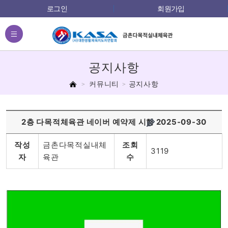
로그인
회원가입
전체메뉴
공지사항
홈
커뮤니티
공지사항
2층 다목적체육관 네이버 예약제 시행
2025-09-30
작성
금촌다목적실내체
조회
3119
자
육관
수