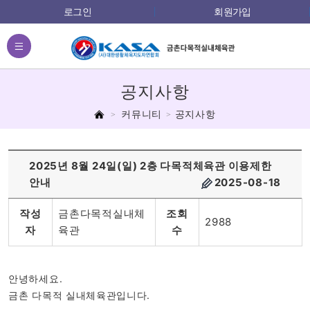
로그인
회원가입
전체메뉴
공지사항
홈
커뮤니티
공지사항
2025년 8월 24일(일) 2층 다목적체육관 이용제한
안내
2025-08-18
작성
금촌다목적실내체
조회
2988
자
육관
수
안녕하세요.
금촌 다목적 실내체육관입니다.