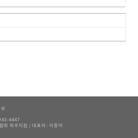
거부
943-4447
연합회 파주지점 / 대표자 : 이종덕