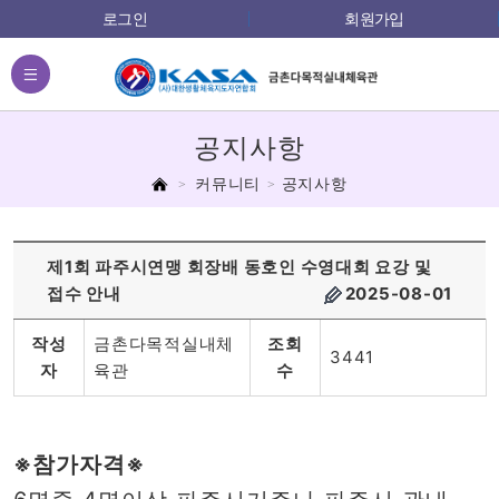
로그인
회원가입
전체메뉴
공지사항
홈
커뮤니티
공지사항
제1회 파주시연맹 회장배 동호인 수영대회 요강 및
접수 안내
2025-08-01
작성
금촌다목적실내체
조회
3441
자
육관
수
※참가자격※