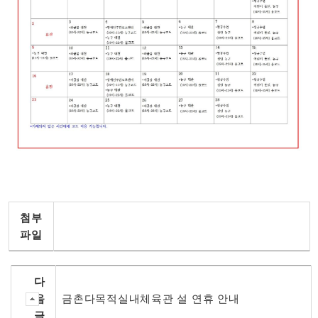
첨부
파일
다
음
금촌다목적실내체육관 설 연휴 안내
글