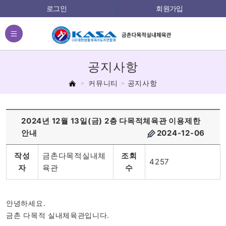
로그인
회원가입
전체메뉴
공지사항
홈
커뮤니티
공지사항
2024년 12월 13일(금) 2층 다목적체육관 이용제한
안내
2024-12-06
작성
금촌다목적실내체
조회
4257
자
육관
수
안녕하세요.
금촌 다목적 실내체육관입니다.