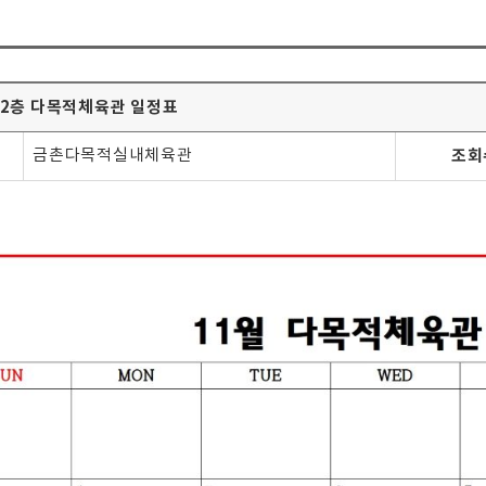
월 2층 다목적체육관 일정표
금촌다목적실내체육관
조회