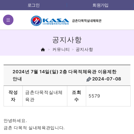
로그인
회원가입
전체메뉴
공지사항
홈
커뮤니티
공지사항
2024년 7월 14일(일) 2층 다목적체육관 이용제한
안내
2024-07-08
작성
금촌다목적실내체
조회
5579
자
육관
수
안녕하세요.
금촌 다목적 실내체육관입니다.