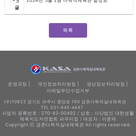
전
2024년 5월 2층 다목적체육관 일정표
글
목록
운영규정 |
개인정보처리방침 |
영상정보처리방침 |
이메일무단수집거부
(우)10933 경기도 파주시 중앙로 160 금촌다목적실내체육관
TEL 031-943-4447
사업자 등록번호 : 270-82-00492 / 상호 : 사단법인 대한생활
체육지도자연합회 파주지점 / 대표자 : 이종덕
Copyright ⓒ 금촌다목적실내체육관 All rights reserved.