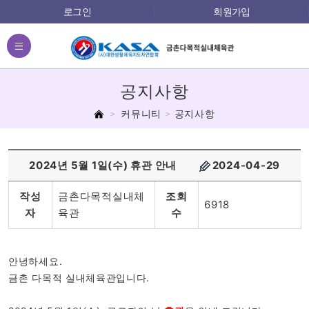
로그인
회원가입
전체메뉴
공지사항
홈
커뮤니티
공지사항
2024년 5월 1일(수) 휴관 안내
2024-04-29
작성
금촌다목적실내체
조회
6918
자
육관
수
안녕하세요.
금촌 다목적 실내체육관입니다.