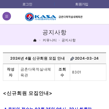
로그인
회원가입
전체메뉴
공지사항
홈
커뮤니티
공지사항
2024년 4월 신규회원 모집 안내
2024-03-24
작성
금촌다목적실내체
조회
8301
자
육관
수
<신규회원 모집안내>