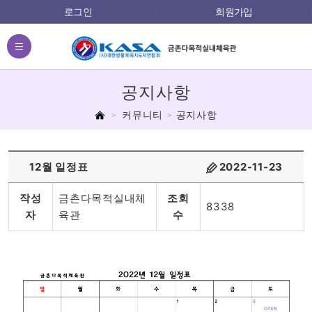
로그인
회원가입
전체메뉴
공지사항
홈
커뮤니티
공지사항
12월 일정표
2022-11-23
작성
금촌다목적실내체
조회
8338
자
육관
수