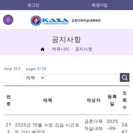
로그인
회원가입
전체메뉴
공지사항
홈
커뮤니티
공지사항
353
9/36
Total
pages
조
번
등록
제목
작성자
회
호
일
수
금촌다목
2025
27
2025년 10월 수영 강습 시간표
38
적실내체
-09-
3
및 강사 배정표
47