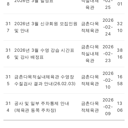
2026년 3월 일정표
적실내체
-02-
8
01
육관
25
2026
31
2026년 3월 신규회원 모집인원
금촌다목
32
-02-
7
및 안내
적체육관
10
24
금촌다목
2026
31
2026년 3월 수영 강습 시간표
38
적실내체
-02-
6
및 강사 배정표
16
육관
23
2026
31
금촌다목적실내체육관 수영장
금촌다목
16
-02-
5
수질검사 결과 안내(26.02.03)
적체육관
58
10
2026
31
공사 및 일부 주차통제 안내
금촌다목
13
-02-
4
(체육관 동쪽 주차장)
적체육관
06
09