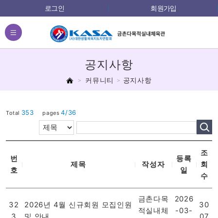
로그인
회원가입
전체메뉴
공지사항
홈
커뮤니티
공지사항
353
4/36
Total
pages
조
번
등록
제목
작성자
회
호
일
수
금촌다목
2026
32
2026년 4월 신규회원 모집인원
30
적실내체
-03-
3
및 안내
07