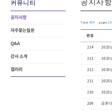
공지사항
커뮤니티
공지사항
354
15
Total
pages
자주묻는질문
번호
Q&A
214
2025
강사 소개
213
2025
갤러리
212
202
211
202
210
202
209
금촌다