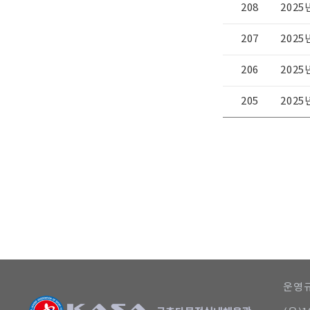
208
202
207
2025
206
202
205
202
다음
마지막
운영규