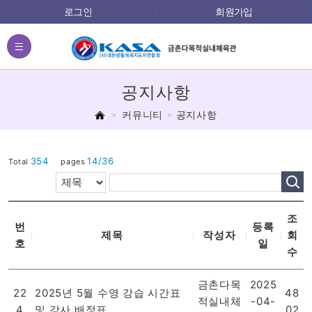
로그인
회원가입
전체메뉴
공지사항
홈
커뮤니티
공지사항
354
14/36
Total
pages
조
번
등록
제목
작성자
회
호
일
수
금촌다목
2025
22
2025년 5월 수영 강습 시간표
48
적실내체
-04-
4
및 강사 배정표
02