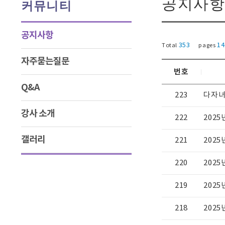
공지사항
커뮤니티
공지사항
353
14
Total
pages
자주묻는질문
번호
Q&A
223
다자녀
강사 소개
222
202
갤러리
221
202
220
202
219
2025
218
202